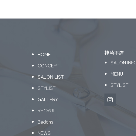
神埼本店
HOME
SALON INF
CONCEPT
MENU
SALON LIST
STYLIST
STYLIST
GALLERY
RECRUIT
Badens
NEWS