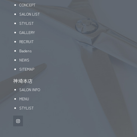
CONCEPT
SALON LIST
STYLIST
GALLERY
RECRUIT
Badens
NEWS
SITEMAP
神埼本店
SALON INFO
MENU
STYLIST