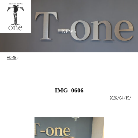
NEWS
HOME
›
IMG_0606
2026/04/15/