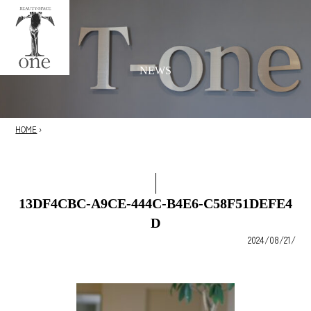
NEWS
HOME
›
13DF4CBC-A9CE-444C-B4E6-C58F51DEFE4
D
2024/08/21/